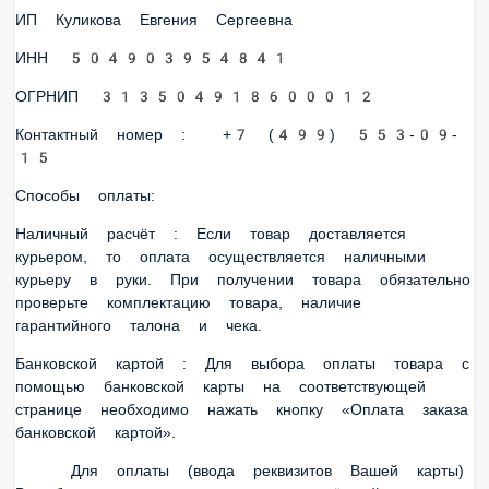
Контактный номер : +7 (499) 553-09-15
Способы оплаты:
Наличный расчёт : Если товар доставляется курьером, то
оплата осуществляется наличными курьеру в руки. При
получении товара обязательно проверьте комплектацию
товара, наличие гарантийного талона и чека.
Банковской картой : Для выбора оплаты товара с помощью
банковской карты на соответствующей странице
необходимо нажать кнопку «Оплата заказа банковской
картой».
Для оплаты (ввода реквизитов Вашей карты) Вы будете
перенаправлены на платёжный шлюз ПАО СБЕРБАНК.
Соединение с платёжным шлюзом и передача информации
осуществляется в защищённом режиме с использованием
протокола шифрования SSL. В случае если Ваш банк
поддерживает технологию безопасного проведения
интернет-платежей Verified By Visa, MasterCard SecureCode,
MIR Accept, J-Secure для проведения платежа также может