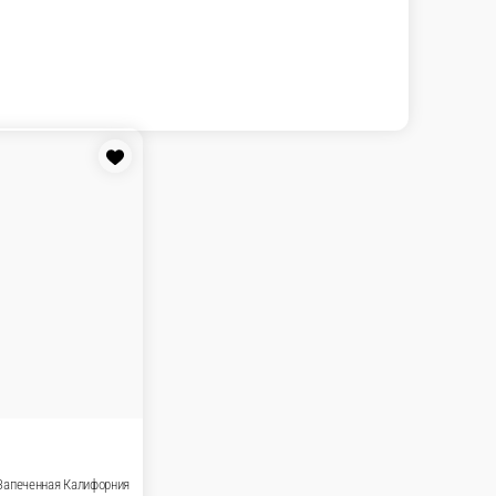
Горячие роллы
Салаты
Закуски