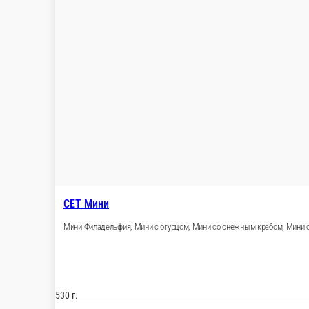
СЕТ Калифорния Микс
Горячая Калифорния, Калифорния с креветкой, Запеченная Ка
690 г.
1 199 ₽
В корзину