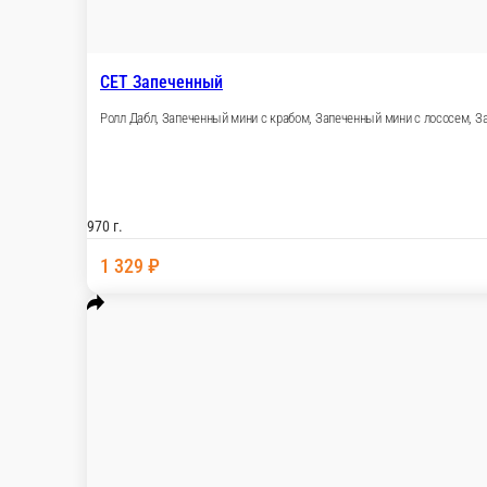
Десерты
Напитки
До