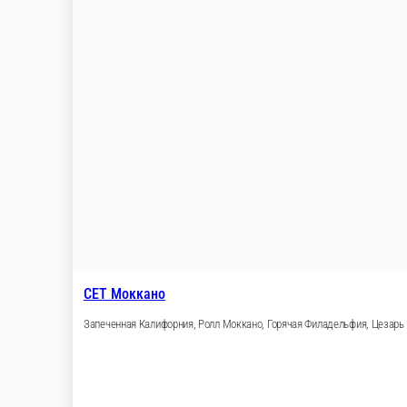
СЕТ Классика
Филадельфия лайт, Калифорния с тунцом, Калифорния с крабо
640 г.
1 199 ₽
В корзину