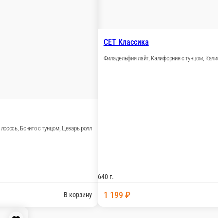
сосем, Запеченный мини со сливочным сыром