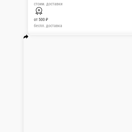
50 ₽
стоим. доставки
от
500 ₽
беспл. доставка
СЕТ
Суши new
КОМБО
Супы
Конструктор WOK
Услуги
Холодны