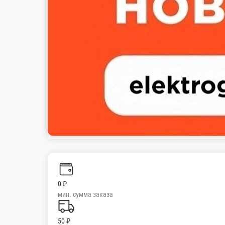
Настройки
84995530915
Главная
Акции
Отзывы
О нас
0 ₽
мин. сумма заказа